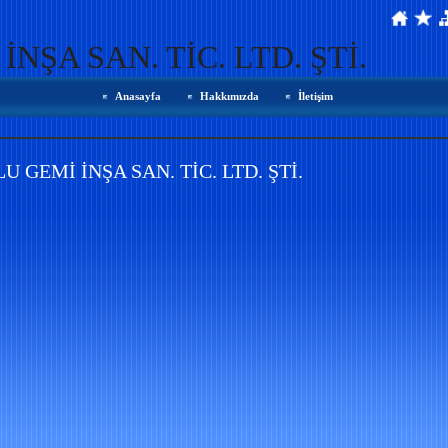
ŞA SAN. TİC. LTD. ŞTİ.
Anasayfa
Hakkımızda
İletişim
 GEMİ İNŞA SAN. TİC. LTD. ŞTİ.