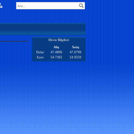
Döviz Bilgileri
Alış
Satış
Dolar
47.4896
47.6799
Euro
54.7365
54.9559