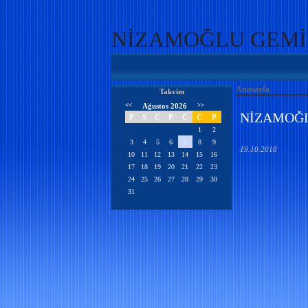
NİZAMOĞLU GEMİ İN
Anasayfa
Takvim
<<
Ağustos 2026
>>
NİZAMOĞLU
P
S
Ç
P
C
C
P
1
2
3
4
5
6
7
8
9
19.10.2018
10
11
12
13
14
15
16
17
18
19
20
21
22
23
24
25
26
27
28
29
30
31